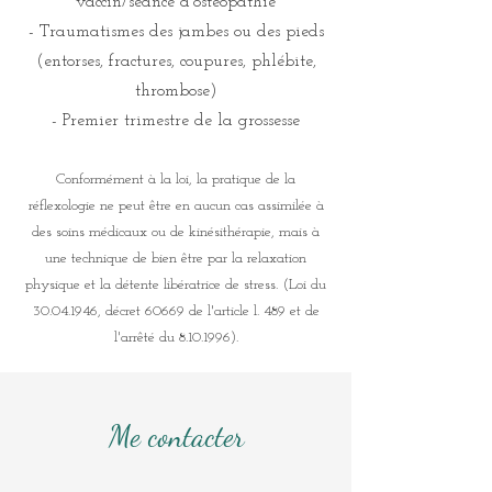
vaccin/séance d'ostéopathie
- Traumatismes des jambes ou des pieds
(entorses, fractures, coupures, phlébite,
thrombose)
- Premier trimestre de la grossesse
Conformément à la loi, la pratique de la
réflexologie ne peut être en aucun cas assimilée à
des soins médicaux ou de kinésithérapie, mais à
une technique de bien être par la relaxation
physique et la détente libératrice de stress. (Loi du
30.04.1946
, décret 60669 de l'article l. 489 et de
l'arrêté du
8.10.1996)
.
Me contacter