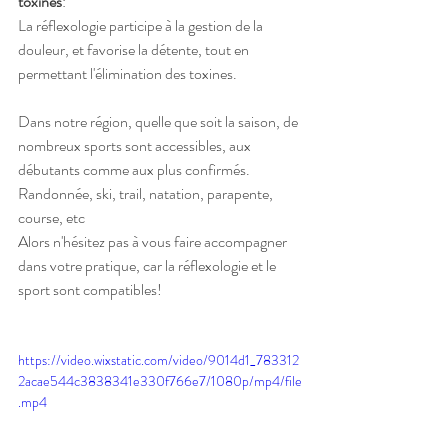
toxines
:
La réflexologie participe à la gestion de la 
douleur, et favorise la détente, tout en 
permettant l'élimination des toxines.
Dans notre région, quelle que soit la saison, de 
nombreux sports sont accessibles, aux 
débutants comme aux plus confirmés.
Randonnée, ski, trail, natation, parapente, 
course, etc
Alors n'hésitez pas à vous faire accompagner 
dans votre pratique, car la réflexologie et le 
sport sont compatibles!
https://video.wixstatic.com/video/9014d1_783312
2acae544c3838341e330f766e7/1080p/mp4/file
.mp4