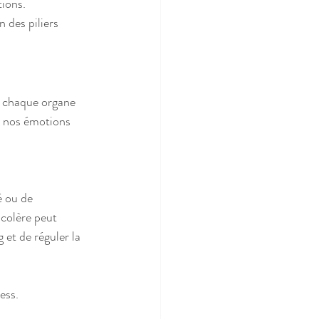
tions.
 des piliers 
, chaque organe 
 nos émotions 
é ou de 
 colère peut 
 et de réguler la 
ess. 