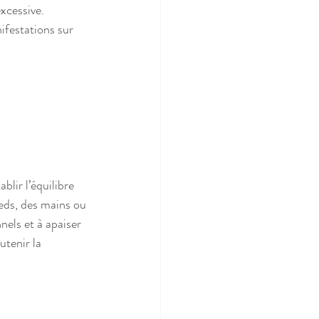
xcessive.
festations sur 
lir l’équilibre 
eds, des mains ou 
nels et à apaiser 
utenir la 