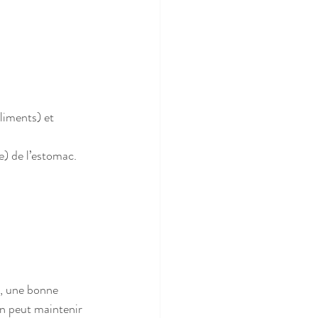
liments) et 
ie) de l’estomac.
r, une bonne 
on peut maintenir 