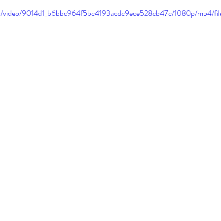
.com/video/9014d1_b6bbc964f5bc4193acdc9ece528cb47c/1080p/mp4/fi