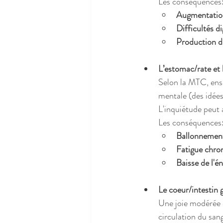
Les conséquences
Augmentatio
Difficultés di
Production de
L’estomac/rate et 
Selon la MTC, ense
mentale (des idées
L'inquiétude peut a
Les conséquences
Ballonnements
Fatigue chro
Baisse de l'é
Le coeur/intestin gr
Une joie modérée n
circulation du san