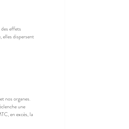
des effets 
 elles dispersent 
et nos organes. 
éclenche une 
MTC, en excès, la 