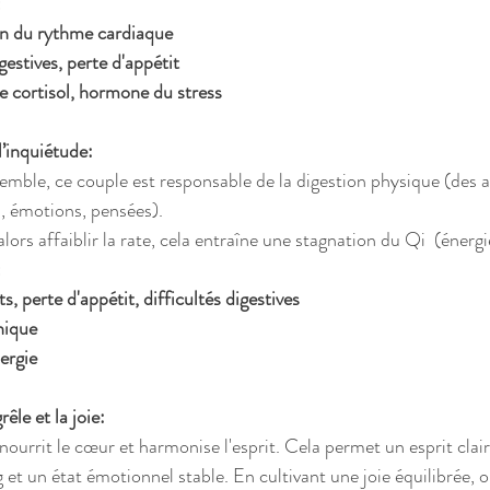
:
n du rythme cardiaque
gestives, perte d'appétit
 cortisol, hormone du stress 
l’inquiétude:
mble, ce couple est responsable de la digestion physique (des a
, émotions, pensées).
lors affaiblir la rate, cela entraîne une stagnation du Qi  (énerg
:
, perte d'appétit, difficultés digestives
nique
nergie
êle et la joie:
ourrit le cœur et harmonise l'esprit. Cela permet un esprit clai
g et un état émotionnel stable. En cultivant une joie équilibrée, 