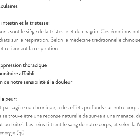
culaires 
ntestin et la tristesse:
s sont le siège de la tristesse et du chagrin. Ces émotions ont 
ats sur la respiration. Selon la médecine traditionnelle chinoise,
t retiennent la respiration. 
:
oppression thoracique
nitaire affaibli
de notre sensibilité à la douleur 
 la peur:
oit passagère ou chronique, a des effets profonds sur notre corps 
 se trouve être une réponse naturelle de survie à une menace, d
ou fuite". Les reins filtrent le sang de notre corps, et selon la 
nergie (qi).