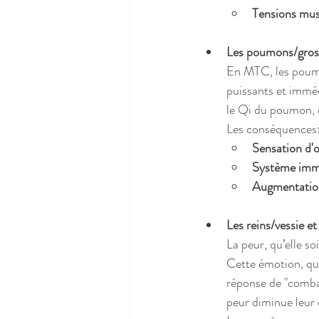
Tensions mus
Les poumons/gros i
En MTC, les poumon
puissants et immédi
le Qi du poumon, e
Les conséquences
Sensation d'
Système immu
Augmentation 
Les reins/vessie et
La peur, qu’elle s
Cette émotion, qui
réponse de "combat 
peur diminue leur é