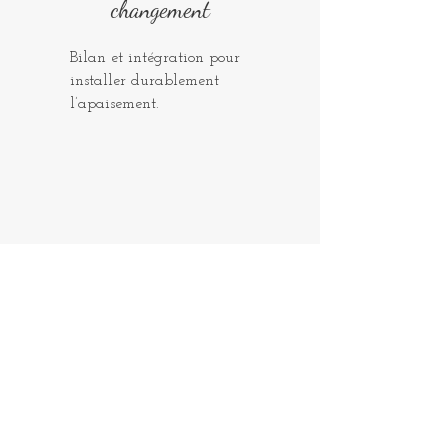
changement
Bilan et intégration pour
installer durablement
l’apaisement.
Entre les séances, vous repartez
avec un rituel simple pour faire
redescendre la pression
Parce que le stress ne prévient pas.
Il arrive entre deux rendez-vous, au
travail, le soir, dans la voiture, avant de
dormir.
Je vous transmets un rituel court, utilisable